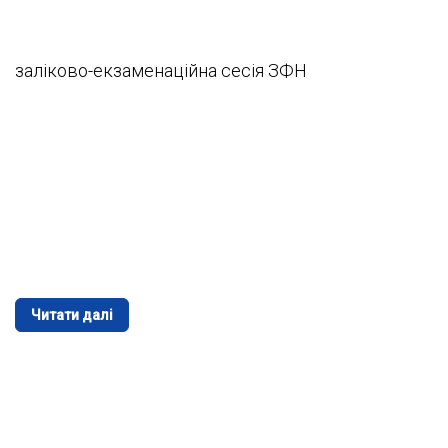
заліково-екзаменаційна сесія ЗФН
Читати далі